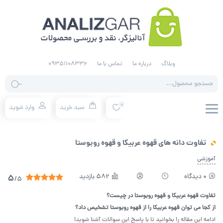
وبلاگ
درباره ما
تماس با ما
09351108336
جستجو
محصولات
0
سبد خرید
وارد شوید
تفاوت دانه های قهوه عربیکا و قهوه روبوستا
آموزشی
0 دیدگاه
582 بازدید
5
/5
تفاوت قهوه عربیکا و قهوه روبوستا در چیست؟
از کجا می توان قهوه عربیکا را از قهوه روبوستا تشخیص داد؟
ادامه این مقاله را بخوانید تا با پاسخ این سوالات آشنا شوید!