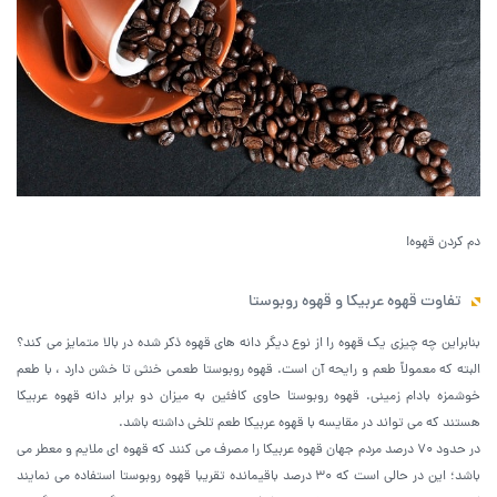
دم کردن قهوه!
تفاوت قهوه عربیکا و قهوه روبوستا
بنابراین چه چیزی یک قهوه را از نوع دیگر دانه های قهوه ذکر شده در بالا متمایز می کند؟
البته که معمولاً طعم و رایحه آن است. قهوه روبوستا طعمی خنثی تا خشن دارد ، با طعم
خوشمزه بادام زمینی. قهوه روبوستا حاوی کافئین به میزان دو برابر دانه قهوه عربیکا
هستند که می تواند در مقایسه با قهوه عربیکا طعم تلخی داشته باشد.
در حدود 70 درصد مردم جهان قهوه عربیکا را مصرف می کنند که قهوه ای ملایم و معطر می
باشد؛ این در حالی است که 30 درصد باقیمانده تقریبا قهوه روبوستا استفاده می نمایند