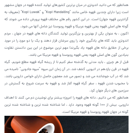
همانطور که می دانید اندونزی در میان برترین کشورهای تولید کننده قهوه در جهان مشهور
است زیرا دارای چندین قهوه خاص مانند “Kopi Mandailing” و “Kopi Luwak” (معروف به
گرانترین قهوه جهان) است. در این کشور رقم های مختلف قهوه پرورش داده می شوند که
گونه های اصلی قهوه یعنی قهوه عربیکا و قهوه روبوستا نیز شامل آنها می شود.
اکنون ، به عنوان یکی از بهترین و بزرگترین تولید کنندگان دانه های قهوه در جهان ، مردم
اندونزی باید کلاه های یادگیری خود را روی سرشان قرار دهند و یک یا دو مورد را در مورد
برخی از حقایق دانه های قهوه یاد بگیرند! مهم ترین موضوع در این بین دانستن تفاوت
بنیادین گون های اصلی قهوه یعنی قهوه روبوستا و قهوه عربیکا می باشد.
قبل از هر چیزی ، باید مدتی به گذشته سفر کنیم تا از ریشه گیاه قهوه مطلع شویم. گیاه
قهوه در قرن یازدهم در اتیوپی کشف شد. در آن زمان این میوه “میوه جادویی” نامیده می
شد که در آب جوشانده می شد و تصور می شد معجون حاصل دارای خواص دارویی باشد.
با محبوب شدن قهوه ، سفر گیاه قهوه آغاز شد و قهوه به سرعت شروع به گسترش در
سرزمین های دیگر جهان کرد.
همانطور که می دانیم ، دانه های قهوه را امروزه بیشتر برای نوشیدن دم می کنند تا اهداف
دارویی. بیش از 100 گونه قهوه وجود دارد ، اما شناخته شده ترین و شناخته شده ترین
گونه در جهان قهوه روبوستا و قهوه عربیکا است.