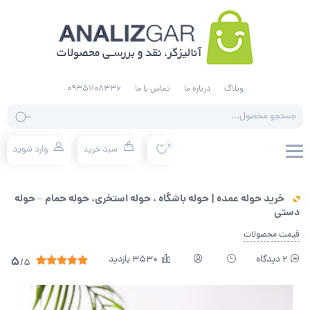
وبلاگ
درباره ما
تماس با ما
09351108336
0
سبد خرید
وارد شوید
خرید حوله عمده | حوله باشگاه ، حوله استخری، حوله حمام – حوله
دستی
قیمت محصولات
2 دیدگاه
3530 بازدید
5
/5