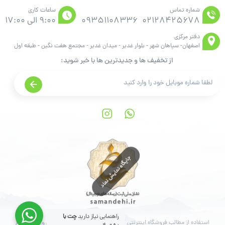
شماره تماس
ساعات کاری
02128425678
09351108336
9:00 الی 17:00
دفتر مرکزی
اصفهان- سپاهان شهر - بلوار غدیر - میدان غدیر - مجتمع هفت نگین - طبقه اول
از تخفیف ها و جدیدترین ها با خبر شوید:
راهنمایی نیاز دارید
چت با
استفاده از مطالب فروشگاه اینترنتی آنالیزگر فقط برای مقاصد غیرتجاری و با ذکر منبع