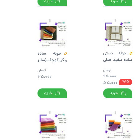
خرید
خرید
حوله دستی
حوله ساده
ساده سفید هتلی
رنگی کوچک (سایز
– نوع 1
60cm*30cm)
تومان
تومان
65,000
45,000
%15
55,000
خرید
خرید