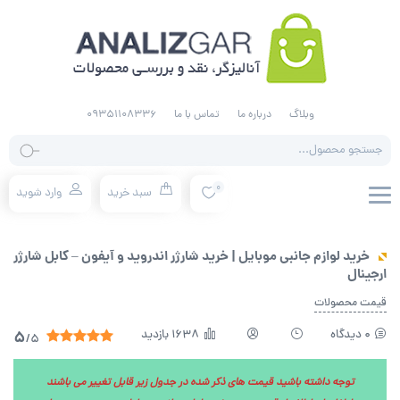
وبلاگ
درباره ما
تماس با ما
09351108336
جستجو
محصولات
0
سبد خرید
وارد شوید
خرید لوازم جانبی موبایل | خرید شارژر اندروید و آیفون – کابل شارژر
ارجینال
قیمت محصولات
0 دیدگاه
1638 بازدید
5
/5
توجه داشته باشید قیمت های ذکر شده در جدول زیر قابل تغییر می باشند