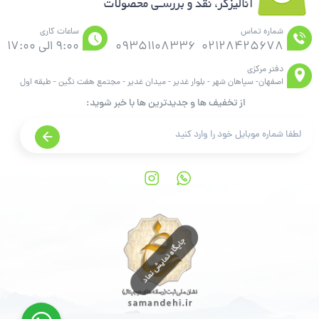
شماره تماس
ساعات کاری
02128425678
09351108336
9:00 الی 17:00
دفتر مرکزی
اصفهان- سپاهان شهر - بلوار غدیر - میدان غدیر - مجتمع هفت نگین - طبقه اول
از تخفیف ها و جدیدترین ها با خبر شوید: