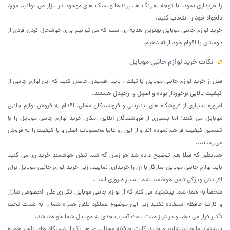
را خریداری نمود. با توجه به رنگ ها، برندها و سبک های موجود در بازار می توانید مورد
دلخواه خود را انتخاب کنید.
خرید لوازم جانبی موبایل بهترین هدیه ای است که می توانیم برای خوشحال کردن فردی از
دوستان یا اقوام خود ارائه دهیم.
نکات خرید لوازم جانبی موبایل
قبل از خرید لوازم جانبی موبایل یا تبلت ، باید اطمینان حاصل کنید که این لوازم جانبی از
کیفیت بالایی برخوردار بوده و اصیل و ارجینال هستند.
امروزه بسیاری از فروشگاه های اینترنتی و فروشندگان محلی، اقدام به فروش لوازم جانبی
موبایل می کنند؛ اما بسیاری از فروشندگان آنلاین امکان خرید لوازم جانبی موبایل را با
تضمین کیفیت فراهم نموده اند و از این رو غالبا محصولات اصلی و با کیفیت را به فروش
می رسانند.
همانطور که قبلا هم توضیح داده شد هر زمان که شما تلفن هوشمند خریداری می کنید
باید لوازم جانبی موبایل سازگار با آن را خریداری نمایید، زیرا خرید لوازم جانبی موبایل برای
افزایش ویژگی تلفن هوشمند شما بسیار ضروری است.
شخصاً به همه شما پیشنهاد می کنم که از لوازم جانبی موبایل تکراری علی الخصوص شارژر
و کارت حافظه استفاده نکنید زیرا این موضوع عملکرد تلفن همراه شما را به شدت تحت
تأثیر قرار می دهد و در دراز مدت باعث آسیب جدی به موبایل شما خواهد شد.
پیشنهاد ما خرید شارژر و خرید کارت حافظه مجزا برای هر یک از دستگاه های تلفن همراه