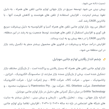
نسبت داده می شود.
پیش بینی می شود توسعه سریع در بازار جهانی لوازم جانبی تلفن های همراه ، به دلیل
نفوذ بیشتر اینترنت ، افزایش استفاده از تلفن های هوشمند و کاهش قیمت آنها ، با
بالاترین CAGR رشد کند.
انتظار می رود بازار لوازم جانبی تلفن های همراه آسیا و اقیانوسیه به دلیل پیشرفت سریع
فن آوری و افزایش استقبال از تلفن های هوشمند توسط جمعیت رو به رشد در این منطقه،
بالاترین CAGR را در دهه پیش رو به ثبت برساند.
افزایش درآمد سرانه و پیشرفت در فناوری های محصول بیشتر منجر به تکمیل رشد بازار
در این منطقه می شود.
چشم انداز رقابتی لوازم جانبی موبایل
بازار لوازم جانبی تلفن های همراه که بسیار رقابتی و پراکنده است ، از بازیگران مختلف بازار
تشکیل شده است. برخی از بازیگران عمده بازار عبارتند از: سامسونگ الکترونیک ، انرژایزر ،
پاناسونیک ، سونی ، شرکت JVC، شرکت BYD ، بیتز (شرکت اپل) ، شرکت الکترونیک
Sennheiser، شرکت KG، Otterbox ، شرکت بوز ، Plantronics Pty با مسئولیت محدود ، و
Griffin Technology در میان دیگر کمپانی های دخیل در بازار لوازم جانبی موبایل.
اندازه بازار جهانی ، روند ، تحلیل رقابتی ، تاریخی و پیش بینی ، تمایل بیشتر به سایت
های شبکه های اجتماعی در بازه ده ساله 2020 تا 2030 ، افزایش تقاضا برای لوازم جانبی