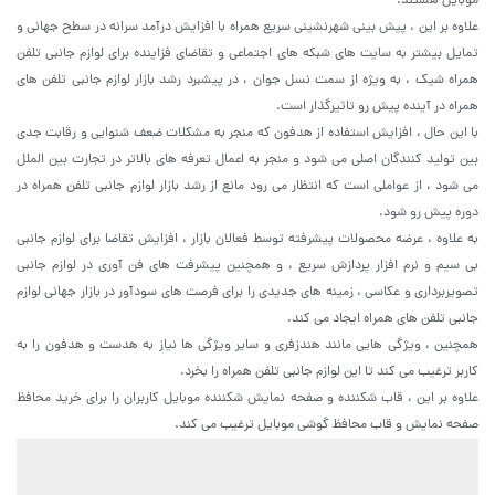
موبایل هستند.
علاوه بر این ، پیش بینی شهرنشینی سریع همراه با افزایش درآمد سرانه در سطح جهانی و
تمایل بیشتر به سایت های شبکه های اجتماعی و تقاضای فزاینده برای لوازم جانبی تلفن
همراه شیک ، به ویژه از سمت نسل جوان ، در پیشبرد رشد بازار لوازم جانبی تلفن های
همراه در آینده پیش رو تاثیرگذار است.
با این حال ، افزایش استفاده از هدفون که منجر به مشکلات ضعف شنوایی و رقابت جدی
بین تولید کنندگان اصلی می شود و منجر به اعمال تعرفه های بالاتر در تجارت بین الملل
می شود ، از عواملی است که انتظار می رود مانع از رشد بازار لوازم جانبی تلفن همراه در
دوره پیش رو شود.
به علاوه ، عرضه محصولات پیشرفته توسط فعالان بازار ، افزایش تقاضا برای لوازم جانبی
بی سیم و نرم افزار پردازش سریع ، و همچنین پیشرفت های فن آوری در لوازم جانبی
تصویربرداری و عکاسی ، زمینه های جدیدی را برای فرصت های سودآور در بازار جهانی لوازم
جانبی تلفن های همراه ایجاد می کند.
همچنین ، ویژگی هایی مانند هندزفری و سایر ویژگی ها نیاز به هدست و هدفون را به
کاربر ترغیب می کند تا این لوازم جانبی تلفن همراه را بخرد.
علاوه بر این ، قاب شکننده و صفحه نمایش شکننده موبایل کاربران را برای خرید محافظ
صفحه نمایش و قاب محافظ گوشی موبایل ترغیب می کند.