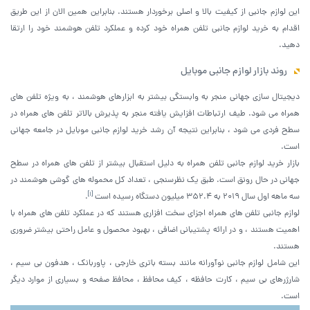
این لوازم جانبی از کیفیت بالا و اصلی برخوردار هستند. بنابراین همین الان از این طریق
اقدام به خرید لوازم جانبی تلفن همراه خود کرده و عملکرد تلفن هوشمند خود را ارتقا
دهید.
روند بازار لوازم جانبی موبایل
دیجیتال سازی جهانی منجر به وابستگی بیشتر به ابزارهای هوشمند ، به ویژه تلفن های
همراه می شود. طیف ارتباطات افزایش یافته منجر به پذیرش بالاتر تلفن های همراه در
سطح فردی می شود ، بنابراین نتیجه آن رشد خرید لوازم جانبی موبایل در جامعه جهانی
است.
بازار خرید لوازم جانبی تلفن همراه به دلیل استقبال بیشتر از تلفن های همراه در سطح
جهانی در حال رونق است. طبق یک نظرسنجی ، تعداد کل محموله های گوشی هوشمند در
[1]
سه ماهه اول سال 2019 به 352.4 میلیون دستگاه رسیده است
.
لوازم جانبی تلفن های همراه اجزای سخت افزاری هستند که در عملکرد تلفن های همراه با
اهمیت هستند ، و در ارائه پشتیبانی اضافی ، بهبود محصول و عامل راحتی بیشتر ضروری
هستند.
این شامل لوازم جانبی نوآورانه مانند بسته باتری خارجی ، پاوربانک ، هدفون بی سیم ،
شارژرهای بی سیم ، کارت حافظه ، کیف محافظ ، محافظ صفحه و بسیاری از موارد دیگر
است.