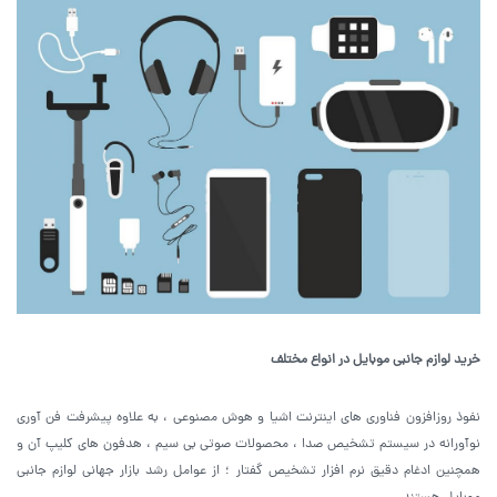
خرید لوازم جانبی موبایل در انواع مختلف
نفوذ روزافزون فناوری های اینترنت اشیا و هوش مصنوعی ، به علاوه پیشرفت فن آوری
نوآورانه در سیستم تشخیص صدا ، محصولات صوتی بی سیم ، هدفون های کلیپ آن و
همچنین ادغام دقیق نرم افزار تشخیص گفتار ؛ از عوامل رشد بازار جهانی لوازم جانبی