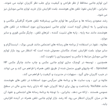
این لوازم جانبی محافظ از نظر طراحی و کیفیت برای جلب نظر کاربران تولید می شوند.
بنابراین ، افزایش نفوذ تلفن های هوشمند باعث افزایش بازار خرید لوازم جانبی موبایل نیز
می شود.
رشد صعودی رسانه ها و سرگرمی ها لوازم جانبی پیشرفته تلفن همراه گرافیکی عکاسی و
ویدئویی را به ارمغان آورده است. لوازم جانبی تصویربرداری مورد استفاده در تلفن های
هوشمند مانند سه پایه ، پایه های تثبیت کننده ، لنزهای تلفن ، چاپگر عکس فوری و سایر
موارد.
بعلاوه ، نفوذ در استفاده از برنامه های رسانه های اجتماعی مانند فیس بوک ، اینستاگرام و
سایر موارد باعث افزایش تعداد عکاسان معمولی شده است که انتظار می رود بازار لوازم
جانبی موبایل مرتبط با عکس و تصویربرداری را تقویت کند.
همچنین ، توسعه در کوچک سازی لوازم جانبی عکس و چاپ مانند چاپگر عکس HP
Sprocket ، که چاپهای فوری متصل شده از طریق تلفن همراه را فراهم می کند و می تواند
در جیب کاربران جای گیرد ، سهولت در مدیریت و کیفیت را فراهم می کند.
علاوه بر این ، وب سایت ها و برنامه های سرگرمی مورد استفاده در تلفن های هوشمند
مانند YouTube یادداشت و پول برای ارتقا کاربران خود که دارای رتبه بندی عالی در سطح
عمومی هستند ، ارائه می دهد. بنابراین ، با توجه به برنامه رسانه های اجتماعی و نفوذ آن
ها در میان کاربران انتظار می رود که رشد بازار لوازم جانبی تلفن همراه در آینده افزایش
یابد.