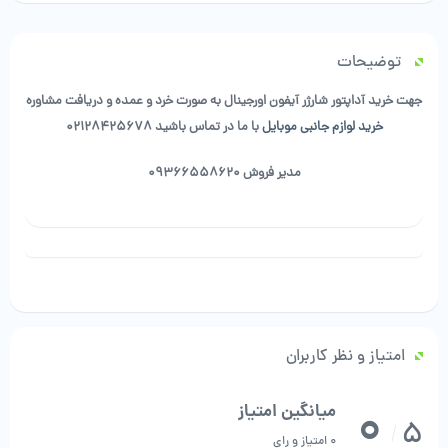
توضیحات
جهت خرید آداپتور شارژر آیفون اورجینال به صورت خرد و عمده و دریافت مشاوره
خرید لوازم جانبی موبایل
با ما در تماس باشید
02128425678
مدیر فروش 09366558620
امتیاز و نظر کاربران
0
میانگین امتیاز
5
/
0 امتیاز و رای