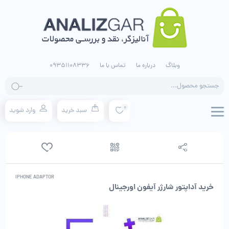
وبلاگ
درباره ما
تماس با ما
09351108336
جستجو
محصولات
0
سبد خرید
وارد شوید
IPHONE ADAPTOR
خرید آداپتور شارژر آیفون اورجینال