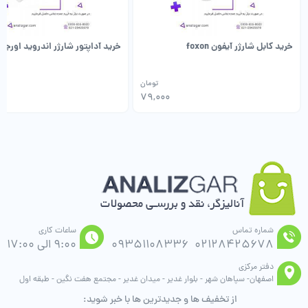
خرید کابل شارژر آیفون foxon
خرید آداپتور شارژر اندروید اورجین
تومان
79,000
شماره تماس
ساعات کاری
02128425678
09351108336
9:00 الی 17:00
دفتر مرکزی
اصفهان- سپاهان شهر - بلوار غدیر - میدان غدیر - مجتمع هفت نگین - طبقه اول
از تخفیف ها و جدیدترین ها با خبر شوید: