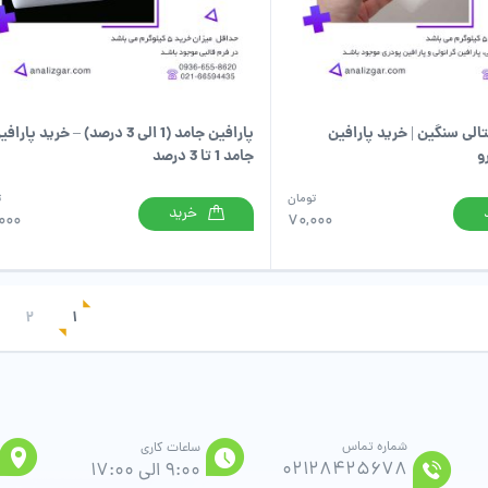
الی سنگین | خرید پارافین
پارافین جامد (1 الی 3 درصد) – خرید پارا
و
جامد 1 تا 3 درصد
تومان
ت
خرید
000
70,000
2
1
شماره تماس
ساعات کاری
02128425678
9:00 الی 17:00