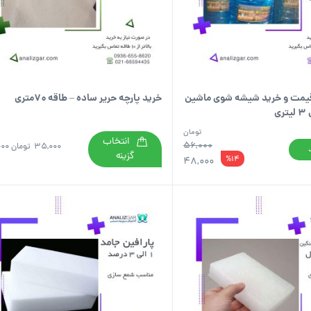
مت و خرید شیشه شوی ماشین
خرید پارچه حریر ساده – طاقه ۷۰متری
تومان
انتخاب
56,000
35,000
تومان
33000
گزینه
%14
48,000