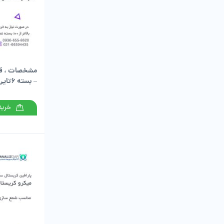
مشخصات ، قی
– بسته ۶تایی ۳ لیتری
خرید