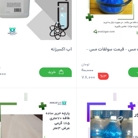
 مس – قیمت سولفات مس –
آب اکسیژنه
تومان
ت
90,000
خرید
,000
%13
78,000