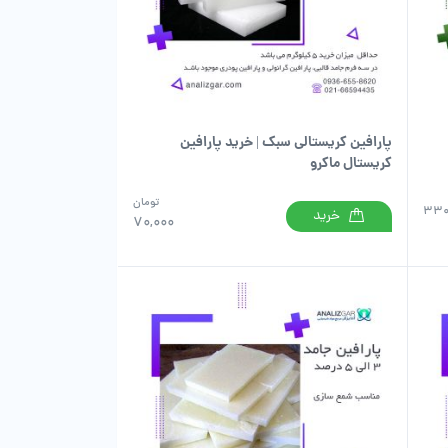
پارافین کریستالی سبک | خرید پارافین
کریستال ماکرو
تومان
خرید
70,000