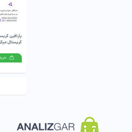
پارافین کریست
کریستال میکر
خرید