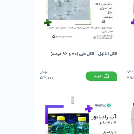
الکل اتانول – الکل طبی (۷۰ و ۹۶ درصد)
ومان
تومان
خرید
79,
53,000