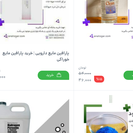
پارافین مایع دارویی | خرید پارافین مایع
خوراکی
تومان
ت
54,000
خرید
000
%15
46,000