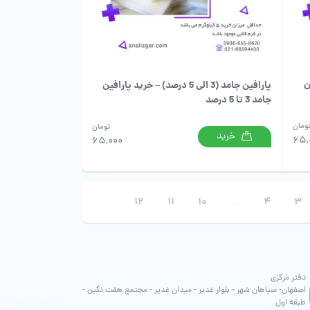
فین
پارافین جامد (3 الی 5 درصد) – خرید پارافین
جامد 3 تا 5 درصد
ومان
تومان
خرید
65,
65,000
12
11
10
…
4
3
دفتر مرکزی
اصفهان- سپاهان شهر - بلوار غدیر - میدان غدیر - مجتمع هفت نگین -
طبقه اول