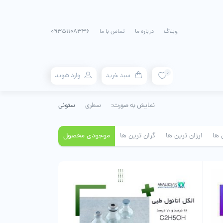
وبلاگ
درباره ما
تماس با ما
09351108336
0
سبد خرید
وارد شوید
نمایش به صورت:
سطری
ستونی
 ها
ارزان ترین ها
گران ترین ها
موجودی محصول