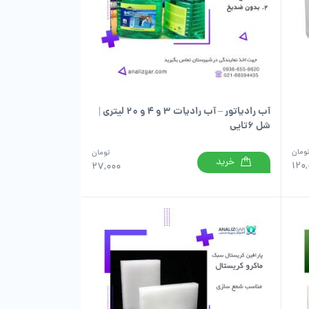
آب رادیاتور – آب رادیات ۳ و ۴ و ۲۰ لیتری |
شل ۶تایی
ومان
تومان
خرید
120
27,000