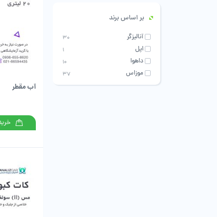
بر اساس برند
آنالیزگر
30
اپل
1
داهوا
10
موزاس
37
آب مقطر
خرید