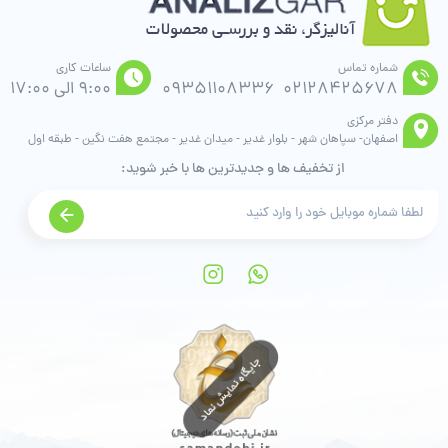
شماره تماس
ساعات کاری
02128425678
09351108336
9:00 الی 17:00
دفتر مرکزی
اصفهان- سپاهان شهر - بلوار غدیر - میدان غدیر - مجتمع هفت نگین - طبقه اول
از تخفیف ها و جدیدترین ها با خبر شوید: