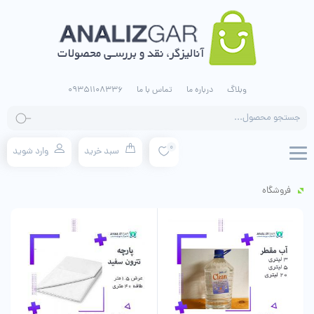
وبلاگ
درباره ما
تماس با ما
09351108336
جستجو
محصولات
0
سبد خرید
وارد شوید
فروشگاه