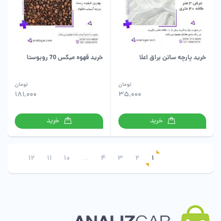
خرید پارچه ساتن براق اعلا
خرید قهوه میکس 70 روبوستا
تومان
تومان
181,000
35,000
خرید
خرید
12
11
10
…
4
3
2
1