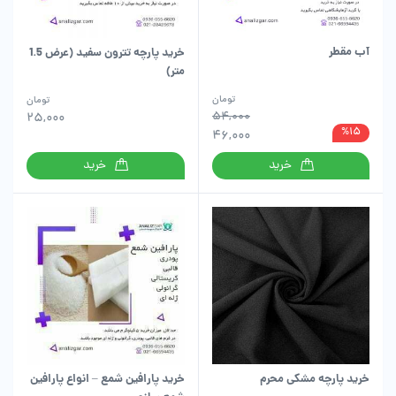
آب مقطر
خرید پارچه تترون سفید (عرض 1.5
متر)
تومان
تومان
54,000
25,000
%15
46,000
خرید
خرید
خرید پارچه مشکی محرم
خرید پارافین شمع – انواع پارافین