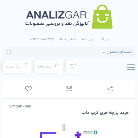
وبلاگ
درباره ما
تماس با ما
09351108336
جستجو
محصولات
0
سبد خرید
وارد شوید
MAT CRIP HARIR
خرید پارچه حریر کرپ مات