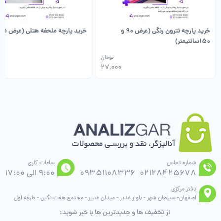
خرید پارچه تترون رنگی (عرض 90 و
خرید پارچه ملحفه هتلی (عرض 1.5 متر)
150سانتیمتر)
تومان
27,000
شماره تماس
ساعات کاری
02128425678
09351108336
9:00 الی 17:00
دفتر مرکزی
اصفهان- سپاهان شهر - بلوار غدیر - میدان غدیر - مجتمع هفت نگین - طبقه اول
از تخفیف ها و جدیدترین ها با خبر شوید: