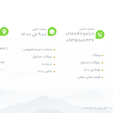
شماره تماس
ساعات کاری
02128425678
9:00 الی 17:00
09351108336
از تخف
سیاست حریم خصوصی
وبلاگ
سوالات متداول
سوالات متداول
درباره ما
همکاری با ما
تماس با ما
فرصت های شغلی
 با ذکر منبع بلامانع است.