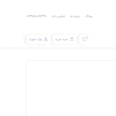
وبلاگ
درباره ما
تماس با ما
09351108336
0
سبد خرید
وارد شوید