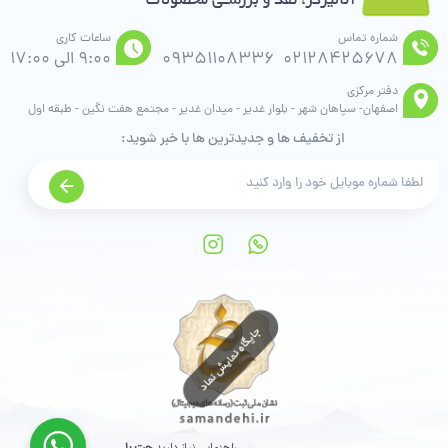
شماره تماس
ساعات کاری
02128425678
09351108336
9:00 الی 17:00
دفتر مرکزی
اصفهان- سپاهان شهر - بلوار غدیر - میدان غدیر - مجتمع هفت نگین - طبقه اول
از تخفیف ها و جدیدترین ها با خبر شوید: