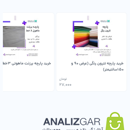
خرید پارچه تترون رنگی (عرض 90 و
خرید پارچه برزنت ماهوتی 3خط
150سانتیمتر)
تومان
27,000