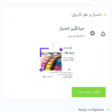
بهترین کیفیت
با افتخار تولید ایران
امتیاز و نظر کاربران
هر طاقه پارچه ترگال 40 متر است. لذا متراژ ضریبی از 40 باشد
0
میانگین امتیاز
5
/
0 امتیاز و رای
افزودن نظر جدید
محصولات مرتبط