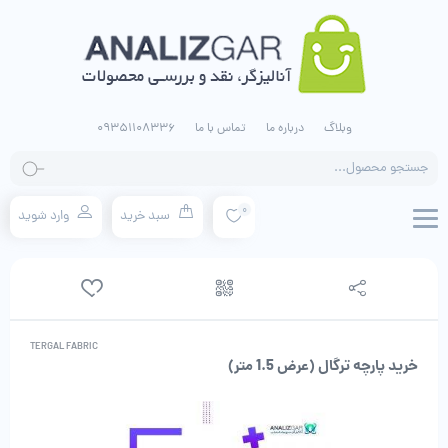
وبلاگ
درباره ما
تماس با ما
09351108336
جستجو
محصولات
0
سبد خرید
وارد شوید
TERGAL FABRIC
خرید پارچه ترگال (عرض 1.5 متر)