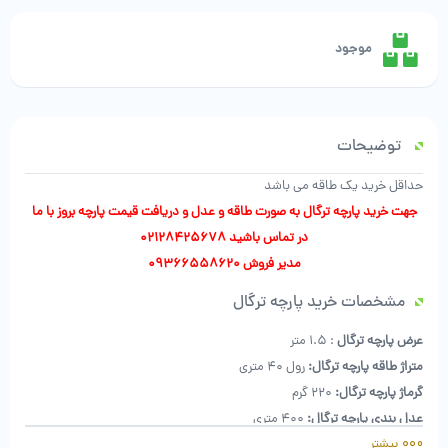
(عرض
1.5
متر)
موجود
عدد
توضیحات
حداقل خرید یک طاقه می باشد
جهت
خرید پارچه
ترگال به صورت طاقه و عدل و دریافت
قیمت پارچه
بروز با ما
در تماس باشید
02128425678
مدیر فروش 09366558620
مشخصات خرید پارچه ترگال
عرض پارچه ترگال
: 1.5 متر
متراژ طاقه پارچه ترگال:
رول 40 متری
گرماژ پارچه ترگال:
۲۲۰ گرم
عدل بندی پارچه ترگال:
400 متری
بیشتر
رنگ بندی کامل