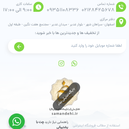
شماره تماس
ساعات کاری
02128425678
09351108336
9:00 الی 17:00
دفتر مرکزی
اصفهان- سپاهان شهر - بلوار غدیر - میدان غدیر - مجتمع هفت نگین - طبقه اول
از تخفیف ها و جدیدترین ها با خبر شوید:
راهنمایی نیاز دارید
چت با
استفاده از مطالب فروشگاه اینترنتی آنالیزگر فقط برای مقاصد غیرتجاری و با ذکر منبع
پشتیبانی