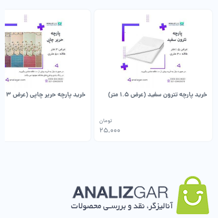
خرید پارچه تترون سفید (عرض 1.5 متر)
خرید پارچه حریر چاپی (عرض 3 متر)
تومان
25,000