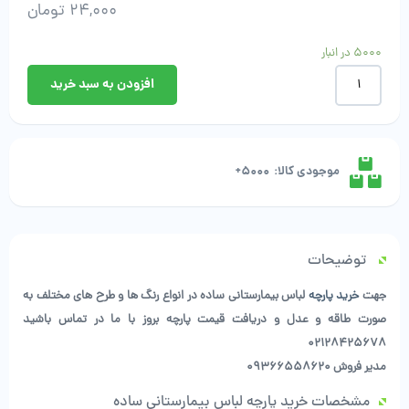
24,000
تومان
5000 در انبار
خرید
افزودن به سبد خرید
پارچه
لباس
بیمارستانی
ساده
عدد
موجودی کالا:
5000+
توضیحات
جهت
خرید پارچه
لباس بیمارستانی ساده در انواع رنگ ها و طرح های مختلف به
صورت طاقه و عدل و دریافت قیمت پارچه بروز با ما در تماس باشید
02128425678
مدیر فروش 09366558620
مشخصات خرید پارچه لباس بیمارستانی ساده