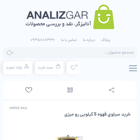
وبلاگ
درباره ما
تماس با ما
09351108336
جستجو
محصولات
0
سبد خرید
وارد شوید
COFFEE SILO
خرید سیلوی قهوه 5 کیلویی رو میزی