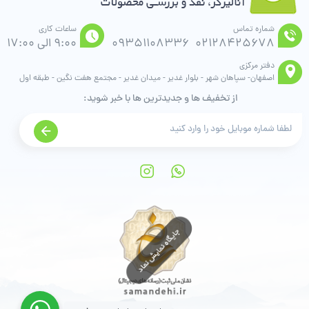
شماره تماس
ساعات کاری
02128425678
09351108336
9:00 الی 17:00
دفتر مرکزی
اصفهان- سپاهان شهر - بلوار غدیر - میدان غدیر - مجتمع هفت نگین - طبقه اول
از تخفیف ها و جدیدترین ها با خبر شوید: