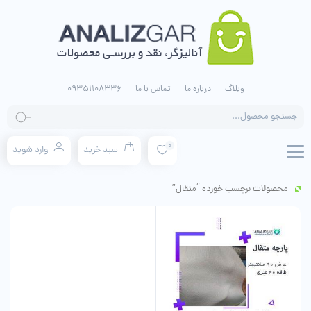
وبلاگ
درباره ما
تماس با ما
09351108336
جستجو
محصولات
0
سبد خرید
وارد شوید
محصولات برچسب خورده “متقال”