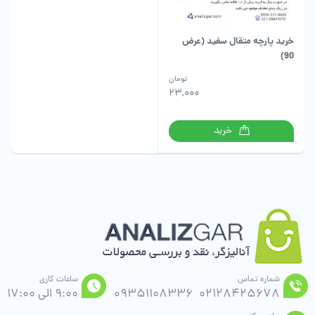
خرید پارچه متقال سفید (عرض
90)
تومان
23,000
خرید
شماره تماس
ساعات کاری
02128425678
09351108336
9:00 الی 17:00